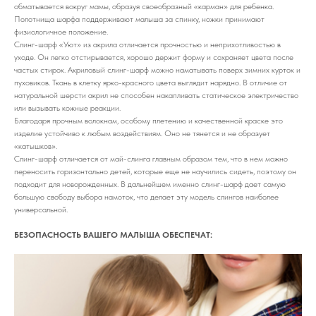
обматывается вокруг мамы, образуя своеобразный «карман» для ребенка.
Полотнища шарфа поддерживают малыша за спинку, ножки принимают
физиологичное положение.
Слинг-шарф «Уют» из акрила отличается прочностью и неприхотливостью в
уходе. Он легко отстирывается, хорошо держит форму и сохраняет цвета после
частых стирок. Акриловый слинг-шарф можно наматывать поверх зимних курток и
пуховиков. Ткань в клетку ярко-красного цвета выглядит нарядно. В отличие от
натуральной шерсти акрил не способен накапливать статическое электричество
или вызывать кожные реакции.
Благодаря прочным волокнам, особому плетению и качественной краске это
изделие устойчиво к любым воздействиям. Оно не тянется и не образует
«катышков».
Слинг-шарф отличается от май-слинга главным образом тем, что в нем можно
переносить горизонтально детей, которые еще не научились сидеть, поэтому он
подходит для новорожденных. В дальнейшем именно слинг-шарф дает самую
большую свободу выбора намоток, что делает эту модель слингов наиболее
универсальной.
БЕЗОПАСНОСТЬ ВАШЕГО МАЛЫША ОБЕСПЕЧАТ: