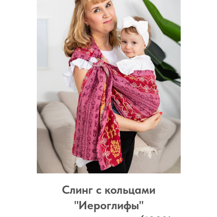
Слинг с кольцами
"Иероглифы"