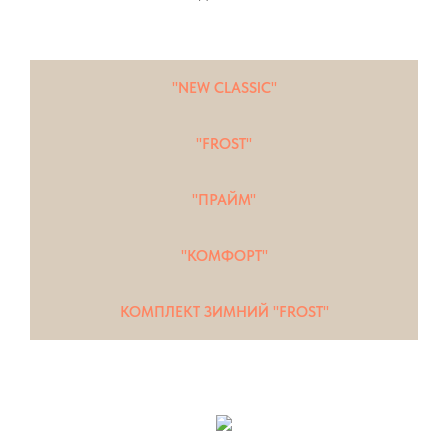
"NEW CLASSIC"
"FROST"
"ПРАЙМ"
"КОМФОРТ"
КОМПЛЕКТ ЗИМНИЙ "FROST"