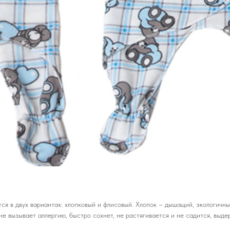
 в двух вариантах: хлопковый и флисовый. Хлопок – дышащий, экологичный
е вызывает аллергию, быстро сохнет, не растягивается и не садится, выде