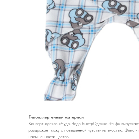
Гипоаллергенный материал
Конверт-одеяло «Чудо-Чадо БыстрОдежка Эльф» выпускается
раздражает кожу с повышенной чувствительностью. Флис - н
насыщенности цветов.