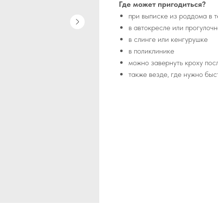
Где может пригодиться?
при выписке из роддома в т
в автокресле или прогулоч
в слинге или кенгурушке
в поликлинике
можно завернуть кроху пос
также везде, где нужно бы