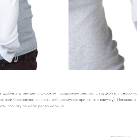
 удобных штанишек с широким посадочным местом, с грудкой и с «носочкам
 устали бесконечно очищать забивающуюся при стирке липучку). Несколько
вать полноту по мере роста малыша.