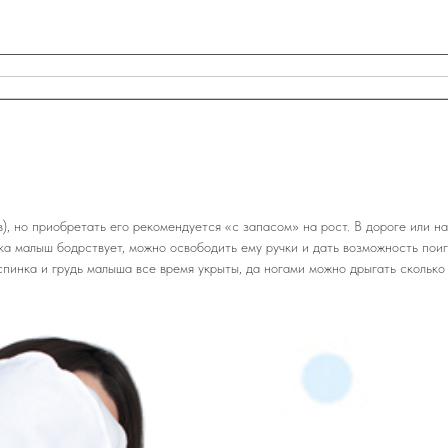
в), но приобретать его рекомендуется «с запасом» на рост. В дороге или 
ка малыш бодрствует, можно освободить ему ручки и дать возможность поиг
спинка и грудь малыша все время укрыты, да ногами можно дрыгать сколько 