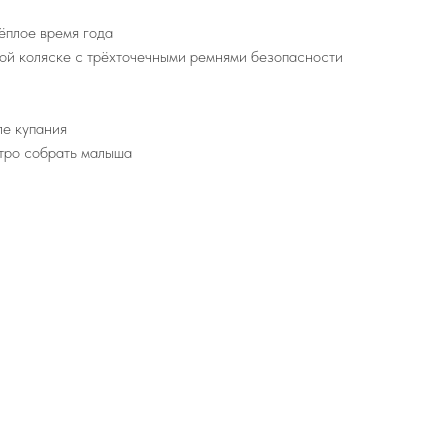
ёплое время года
ной коляске с трёхточечными ремнями безопасности
ле купания
стро собрать малыша