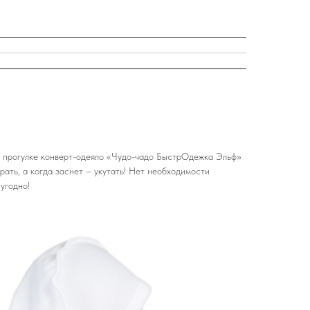
на прогулке конверт-одеяло «Чудо-чадо БыстрОдежка Эльф»
рать, а когда заснет – укутать! Нет необходимости
угодно!