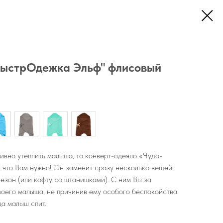
БыстрОдежка Эльф" флисовый
ивно утеплить малыша, то конверт-одеяло «Чудо-
 что Вам нужно! Он заменит сразу несколько вещей:
незон (или кофту со штанишками). С ним Вы за
оего малыша, не причинив ему особого беспокойства
да малыш спит.