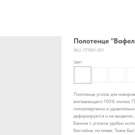
Полотенце "Вафел
SKU:
ППВ01-001
Цвет
Полотенце уголок для новорож
впитывающего 100% хлопка. П
гипоаллергенно и удивительно
деформируется и не выцветет,
банное с уголком удобно испол
бассейне, на пляже. Ткань быс