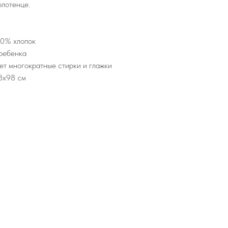
олотенце.
00% хлопок
 ребенка
т многократные стирки и глажки
8х98 см